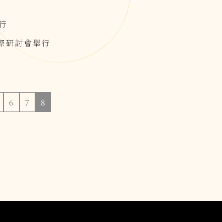
行
際研討會舉行
6
7
8