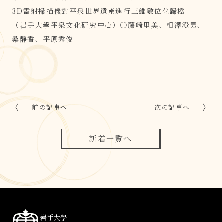
3D雷射掃描儀對平泉世界遺產進行三維數位化歸檔
（岩手大學平泉文化研究中心）○藤崎里美、相澤澄男、
桑靜香、平原秀俊
前の記事へ
次の記事へ
新着一覧へ
岩手大學