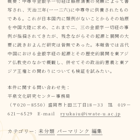
概要：中尊寺金銀字一切経は藤原清衡の発願によって書
写され、天治三年
(
一一二六
)
に中尊寺に供養されたもの
である。これが日本国内に類例がないことからその始原
を中国大陸に求め、これまで二、三の金銀字一切経の事
例が指摘されてきたが、残念ながらその起源と展開の大
要に説きおよんだ研究は皆無であった。本報告では古代
中国における金銀字経の起源とその歴史的展開を東アジ
ア仏教史のなかで概観し、併せてその政治的意義と東ア
ジア王権との関わりについても検証を試みたい。
本件に関する問い合わせ先：
平泉文化研究センター事務局
（〒020－8550）盛岡市上田三丁目18－33 ℡ 019－
621－6529 E-mail
ryukaiu@iwate-u.ac.jp
カテゴリー:
未分類
パーマリンク
編集