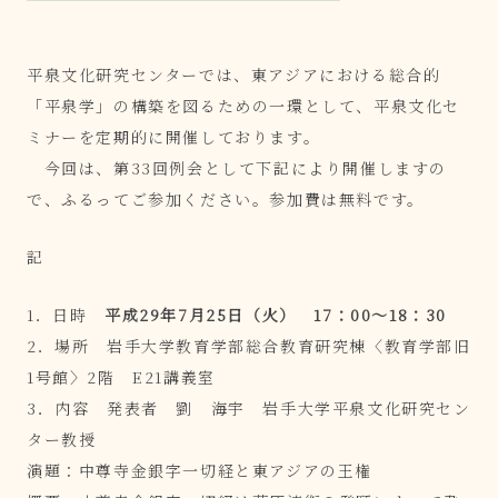
平泉文化研究センターでは、東アジアにおける総合的
「平泉学」の構築を図るための一環として、平泉文化セ
ミナーを定期的に開催しております。
今回は、第33回例会として下記により開催しますの
で、ふるってご参加ください。参加費は無料です。
記
1．日時
平成
29
年
7
月
25
日（火）
17
：
00
～
18
：
30
2．場所 岩手大学教育学部総合教育研究棟〈教育学部旧
1号館〉2階 E21講義室
3．内容 発表者 劉 海宇 岩手大学平泉文化研究セン
ター教授
演題：中尊寺金銀字一切経と東アジアの王権