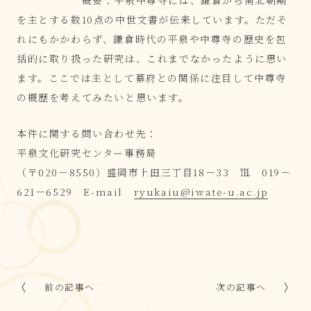
概要：平泉中尊寺には、鎌倉から南北朝期
を主とする数10点の中世文書が伝来しています。ただそ
れにもかかわらず、鎌倉時代の平泉や中尊寺の歴史を包
括的に取り扱った研究は、これまでなかったように思い
ます。ここでは主として幕府との関係に注目して中尊寺
の概歴を考えてみたいと思います。
本件に関する問い合わせ先：
平泉文化研究センター事務局
（〒020－8550）盛岡市上田三丁目18－33 ℡ 019－
621－6529 E-mail
ryukaiu@iwate-u.ac.jp
前の記事へ
次の記事へ