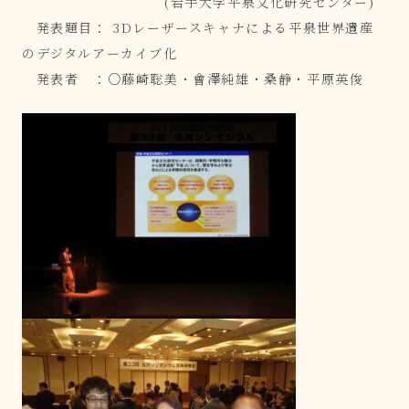
(岩手大学平泉文化研究センター)
発表題目： 3Dレーザースキャナによる平泉世界遺産
のデジタルアーカイブ化
発表者 ：○藤崎聡美・會澤純雄・桑静・平原英俊