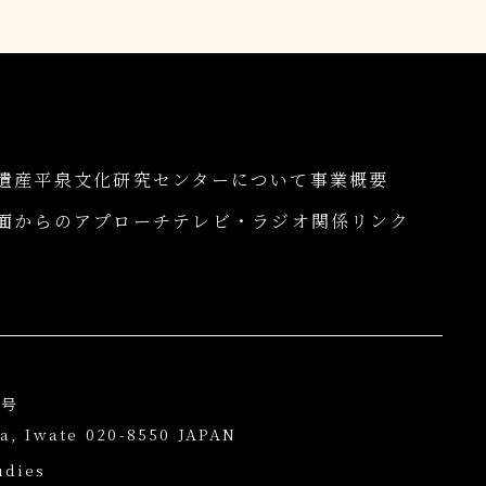
遺産
平泉文化研究センターについて
事業概要
面からのアプローチ
テレビ・ラジオ関係
リンク
3号
a, Iwate 020-8550 JAPAN
udies