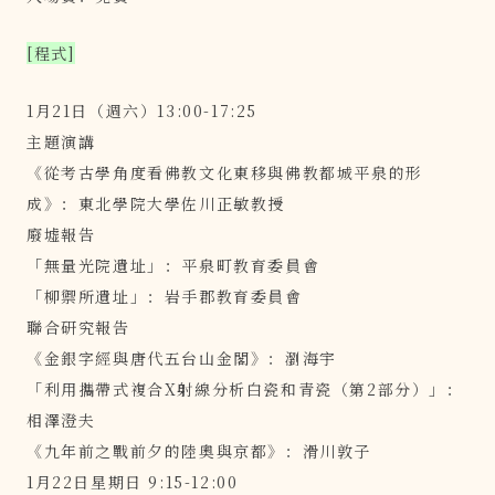
[程式]
1月21日（週六）13:00-17:25
主題演講
《從考古學角度看佛教文化東移與佛教都城平泉的形
成》：東北學院大學佐川正敏教授
廢墟報告
「無量光院遺址」：平泉町教育委員會
「柳禦所遺址」：岩手郡教育委員會
聯合研究報告
《金銀字經與唐代五台山金閣》：瀏海宇
「利用攜帶式複合X射線分析白瓷和青瓷（第2部分）」：
相澤澄夫
《九年前之戰前夕的陸奧與京都》：滑川敦子
1月22日星期日 9:15-12:00